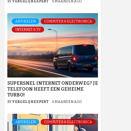
BY
VERGELIJKEXPERT
6 MAANDEN AGO
ARTIKELEN
COMPUTER & ELECTRONICA
INTERNET & TV
SUPERSNEL INTERNET ONDERWEG? JE
TELEFOON HEEFT EEN GEHEIME
TURBO!
BY
VERGELIJKEXPERT
6 MAANDEN AGO
ARTIKELEN
COMPUTER & ELECTRONICA