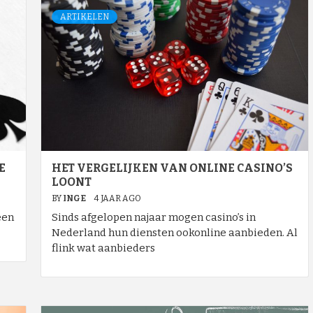
ARTIKELEN
E
HET VERGELIJKEN VAN ONLINE CASINO’S
LOONT
BY
INGE
4 JAAR AGO
een
Sinds afgelopen najaar mogen casino’s in
Nederland hun diensten ookonline aanbieden. Al
flink wat aanbieders