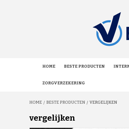
Skip
to
content
MAKKELIJK ONAFHANKELIJK VERGELIJKEN EN
VERGE
HOME
BESTE PRODUCTEN
INTERN
ZORGVERZEKERING
HOME
BESTE PRODUCTEN
VERGELIJKEN
vergelijken