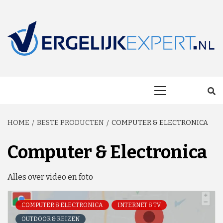
Skip
to
content
MAKKELIJK ONAFHANKELIJK VERGELIJKEN EN BESPAREN!
VERGELIJKEXP
Primary
Menu
HOME
BESTE PRODUCTEN
COMPUTER & ELECTRONICA
Computer & Electronica
Alles over video en foto
COMPUTER & ELECTRONICA
INTERNET & TV
OUTDOOR & REIZEN