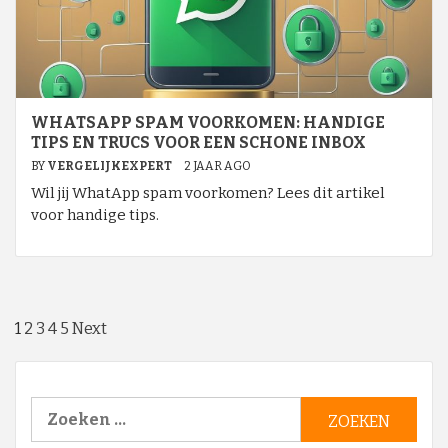
WHATSAPP SPAM VOORKOMEN: HANDIGE
TIPS EN TRUCS VOOR EEN SCHONE INBOX
BY
VERGELIJKEXPERT
2 JAAR AGO
Wil jij WhatApp spam voorkomen? Lees dit artikel
voor handige tips.
Berichten
1
2
3
4
5
Next
paginering
Zoeken
naar: