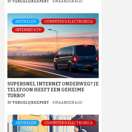
BY
VERGELIJKEXPERT
6 MAANDEN AGO
ARTIKELEN
COMPUTER & ELECTRONICA
INTERNET & TV
SUPERSNEL INTERNET ONDERWEG? JE
TELEFOON HEEFT EEN GEHEIME
TURBO!
BY
VERGELIJKEXPERT
6 MAANDEN AGO
ARTIKELEN
COMPUTER & ELECTRONICA