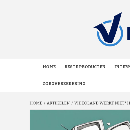
Skip
to
content
MAKKELIJK ONAFHANKELIJK VERGELIJKEN EN
VERGE
HOME
BESTE PRODUCTEN
INTERN
ZORGVERZEKERING
HOME
ARTIKELEN
VIDEOLAND WERKT NIET? H