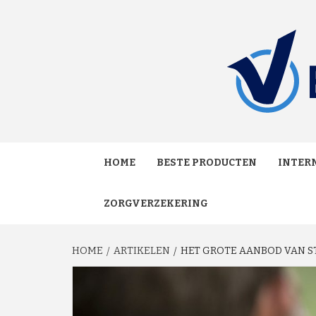
Skip
to
content
MAKKELIJK ONAFHANKELIJK VERGELIJKEN EN
VERGE
HOME
BESTE PRODUCTEN
INTERN
ZORGVERZEKERING
HOME
ARTIKELEN
HET GROTE AANBOD VAN S