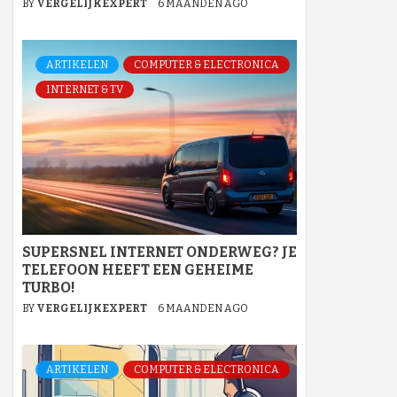
BY
VERGELIJKEXPERT
6 MAANDEN AGO
ARTIKELEN
COMPUTER & ELECTRONICA
INTERNET & TV
SUPERSNEL INTERNET ONDERWEG? JE
TELEFOON HEEFT EEN GEHEIME
TURBO!
BY
VERGELIJKEXPERT
6 MAANDEN AGO
ARTIKELEN
COMPUTER & ELECTRONICA