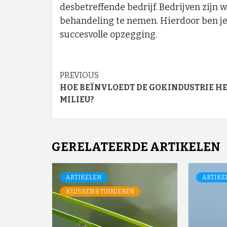
desbetreffende bedrijf. Bedrijven zijn 
behandeling te nemen. Hierdoor ben je
succesvolle opzegging.
Continue
PREVIOUS
HOE BEÏNVLOEDT DE GOKINDUSTRIE HE
Reading
MILIEU?
GERELATEERDE ARTIKELEN
ARTIKELEN
ARTIKE
KLUSSEN & TUINIEREN