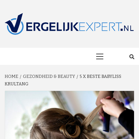
Skip
to
content
MAKKELIJK ONAFHANKELIJK VERGELIJKEN EN BESPAREN!
VERGELIJKEXP
Primary
Menu
HOME
GEZONDHEID & BEAUTY
5 X BESTE BABYLISS
KRULTANG