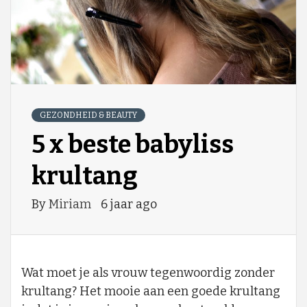
GEZONDHEID & BEAUTY
5 x beste babyliss
krultang
By
Miriam
6 jaar ago
Wat moet je als vrouw tegenwoordig zonder
krultang? Het mooie aan een goede krultang