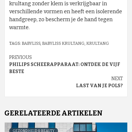
krultang zonder klem is verkrijgbaar in
verschillende vormen en heeft een isolerende
handgreep, zo bescherm je de hand tegen
warmte.
TAGS:
BABYLISS
,
BABYLISS KRULTANG
,
KRULTANG
Continue
PREVIOUS
PHILIPS SCHEERAPPARAAT: ONTDEK DE VIJF
Reading
BESTE
NEXT
LAST VAN JE POLS?
GERELATEERDE ARTIKELEN
GEZONDHEID & BEAUTY