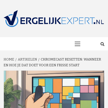
Skip
to
content
MAKKELIJK ONAFHANKELIJK VERGELIJKEN EN BESPAREN!
VERGELIJKEXP
Primary
Menu
HOME
ARTIKELEN
CHROMECAST RESETTEN: WANNEER
EN HOE JE DAT DOET VOOR EEN FRISSE START