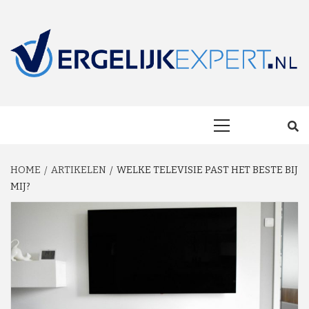
Skip
to
content
MAKKELIJK ONAFHANKELIJK VERGELIJKEN EN BESPAREN!
VERGELIJKEXP
Primary
Menu
HOME
ARTIKELEN
WELKE TELEVISIE PAST HET BESTE BIJ
MIJ?