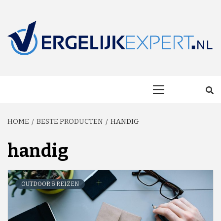
Skip
to
content
MAKKELIJK ONAFHANKELIJK VERGELIJKEN EN BESPAREN!
VERGELIJKEXP
Primary
Menu
HOME
BESTE PRODUCTEN
HANDIG
handig
OUTDOOR & REIZEN