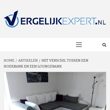
Skip
to
content
MAKKELIJK ONAFHANKELIJK VERGELIJKEN EN BESPAREN!
VERGELIJKEXP
Primary
Menu
HOME
ARTIKELEN
HET VERSCHIL TUSSEN EEN
HOEKBANK EN EEN LOUNGEBANK