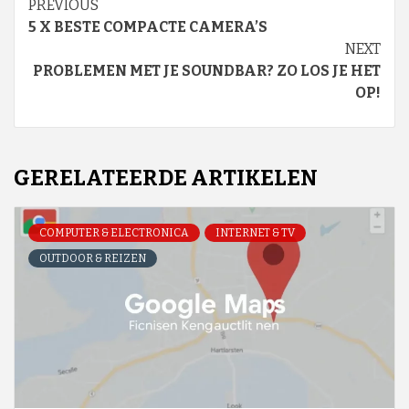
Continue
PREVIOUS
5 X BESTE COMPACTE CAMERA’S
Reading
NEXT
PROBLEMEN MET JE SOUNDBAR? ZO LOS JE HET
OP!
GERELATEERDE ARTIKELEN
COMPUTER & ELECTRONICA
INTERNET & TV
OUTDOOR & REIZEN