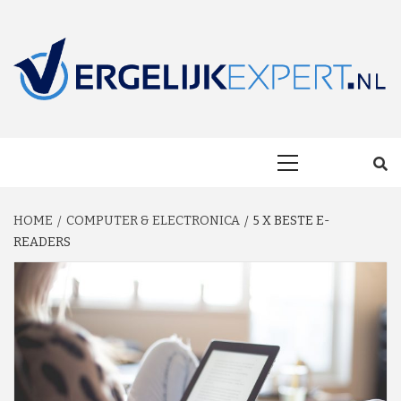
Skip
to
content
MAKKELIJK ONAFHANKELIJK VERGELIJKEN EN BESPAREN!
VERGELIJKEXP
Primary
Menu
HOME
COMPUTER & ELECTRONICA
5 X BESTE E-
READERS