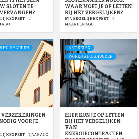
R IS HET SLIM
SLOTENMAKER NODIG:
W SLOTEN TE
WAAR MOET JE OP LETTEN
 VERVANGEN?
BIJ HET VERGELIJKEN?
LIJKEXPERT
2
BY
VERGELIJKEXPERT
2
 AGO
MAANDEN AGO
& HUISHOUDEN
ARTIKELEN
WONEN & HUISHOUDEN
 VERZEKERINGEN
HIER KUN JE OP LETTEN
 NODIG VOOR JE
BIJ HET VERGELIJKEN
VAN
ENERGIECONTRACTEN
LIJKEXPERT
1 JAAR AGO