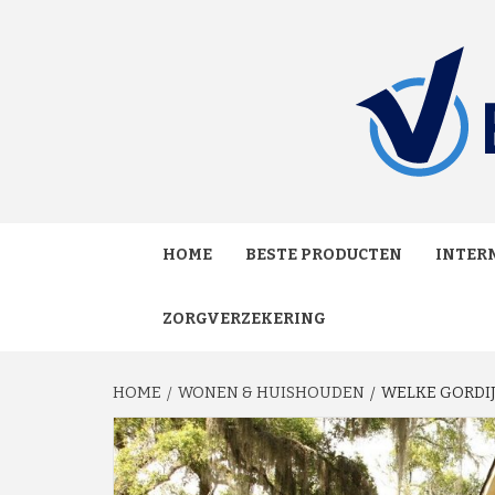
Skip
to
content
MAKKELIJK ONAFHANKELIJK VERGELIJKEN EN
VERGE
HOME
BESTE PRODUCTEN
INTERN
ZORGVERZEKERING
HOME
WONEN & HUISHOUDEN
WELKE GORDIJ