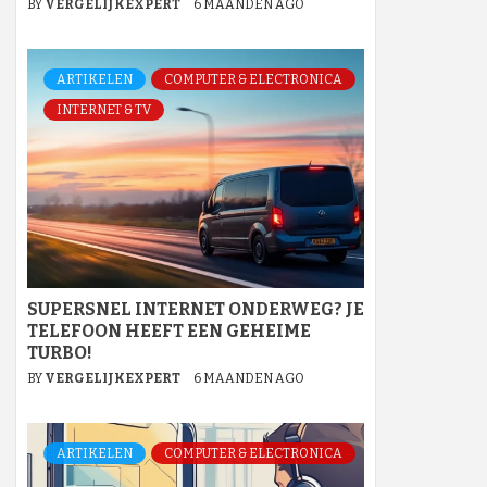
BY
VERGELIJKEXPERT
6 MAANDEN AGO
ARTIKELEN
COMPUTER & ELECTRONICA
INTERNET & TV
SUPERSNEL INTERNET ONDERWEG? JE
TELEFOON HEEFT EEN GEHEIME
TURBO!
BY
VERGELIJKEXPERT
6 MAANDEN AGO
ARTIKELEN
COMPUTER & ELECTRONICA