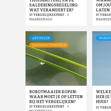
THUISBATTERIJ EN DE
WANNEE
SALDERINGSREGELING:
OM JOU
WAT VERANDERT ER?
LATEN
BY
VERGELIJKEXPERT
2
BY
VERGE
MAANDEN AGO
MAANDEN
ARTIKELEN
WONEN 
KLUSSEN & TUINIEREN
ROBOTMAAIER KOPEN:
WELKE
WAAR MOET JE OP LETTEN
HEB JE
BIJ HET VERGELIJKEN?
HUIS?
BY
VERGELIJKEXPERT
3
BY
VERGE