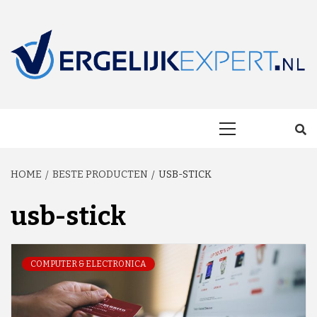
Skip
to
content
MAKKELIJK ONAFHANKELIJK VERGELIJKEN EN BESPAREN!
VERGELIJKEXP
Primary
Menu
HOME
BESTE PRODUCTEN
USB-STICK
usb-stick
COMPUTER & ELECTRONICA