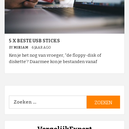
5 X BESTE USB STICKS
BY
MIRIAM
6 JAAR AGO
Ken je het nog van vroeger, “de floppy-disk of
diskette’? Daarmee kon je bestanden vanaf
Zoeken
naar: