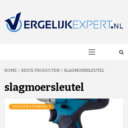
Skip
to
content
MAKKELIJK ONAFHANKELIJK VERGELIJKEN EN BESPAREN!
VERGELIJKEXP
Primary
Menu
HOME
BESTE PRODUCTEN
SLAGMOERSLEUTEL
slagmoersleutel
KLUSSEN & TUINIEREN