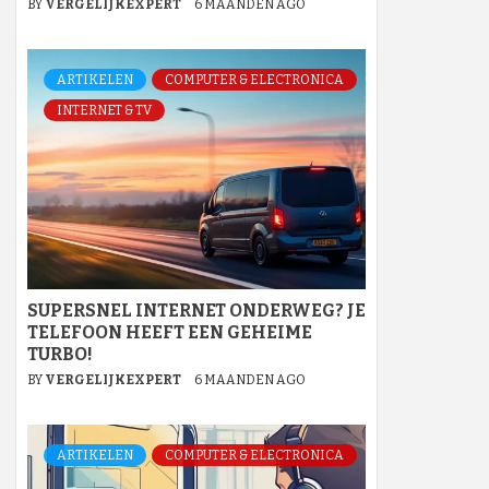
BY
VERGELIJKEXPERT
6 MAANDEN AGO
ARTIKELEN
COMPUTER & ELECTRONICA
INTERNET & TV
SUPERSNEL INTERNET ONDERWEG? JE
TELEFOON HEEFT EEN GEHEIME
TURBO!
BY
VERGELIJKEXPERT
6 MAANDEN AGO
ARTIKELEN
COMPUTER & ELECTRONICA