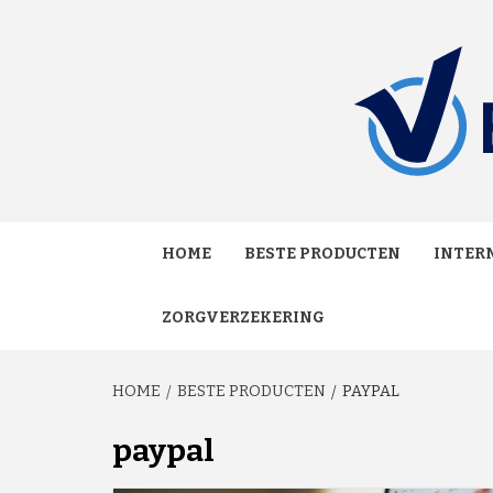
Skip
to
content
MAKKELIJK ONAFHANKELIJK VERGELIJKEN EN
VERGE
HOME
BESTE PRODUCTEN
INTERN
ZORGVERZEKERING
HOME
BESTE PRODUCTEN
PAYPAL
paypal