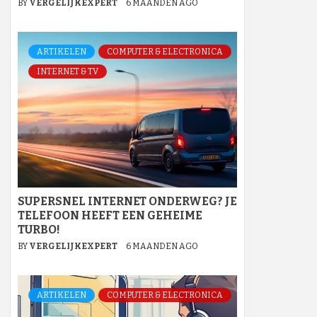
BY
VERGELIJKEXPERT
6 MAANDEN AGO
ARTIKELEN
COMPUTER & ELECTRONICA
INTERNET & TV
SUPERSNEL INTERNET ONDERWEG? JE
TELEFOON HEEFT EEN GEHEIME
TURBO!
BY
VERGELIJKEXPERT
6 MAANDEN AGO
ARTIKELEN
COMPUTER & ELECTRONICA