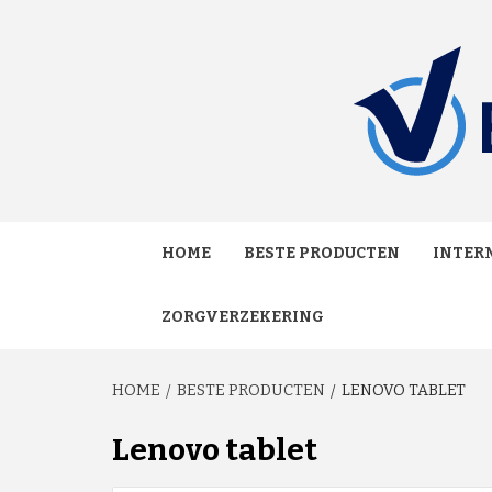
Skip
to
content
MAKKELIJK ONAFHANKELIJK VERGELIJKEN EN
VERGE
HOME
BESTE PRODUCTEN
INTERN
ZORGVERZEKERING
HOME
BESTE PRODUCTEN
LENOVO TABLET
Lenovo tablet