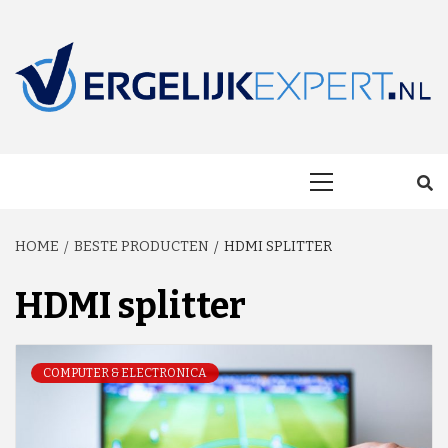
Skip
to
content
MAKKELIJK ONAFHANKELIJK VERGELIJKEN EN BESPAREN!
VERGELIJKEXP
Primary
Menu
HOME
BESTE PRODUCTEN
HDMI SPLITTER
HDMI splitter
COMPUTER & ELECTRONICA