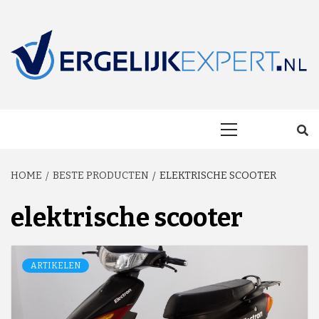
Skip
to
content
MAKKELIJK ONAFHANKELIJK VERGELIJKEN EN BESPAREN!
VERGELIJKEXP
Primary
Menu
HOME
BESTE PRODUCTEN
ELEKTRISCHE SCOOTER
elektrische scooter
ARTIKELEN