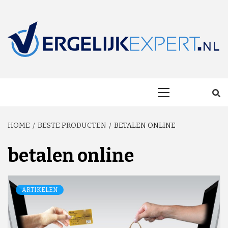
Skip
to
content
MAKKELIJK ONAFHANKELIJK VERGELIJKEN EN BESPAREN!
VERGELIJKEXP
Primary
Menu
HOME
BESTE PRODUCTEN
BETALEN ONLINE
betalen online
ARTIKELEN