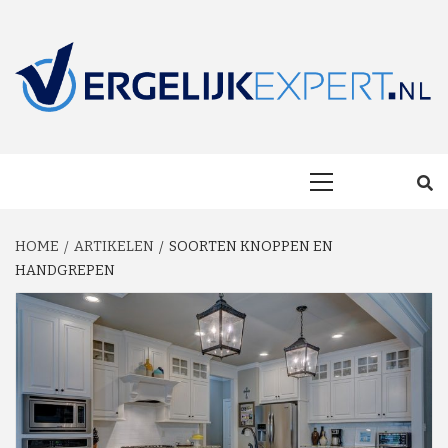
Skip
to
content
MAKKELIJK ONAFHANKELIJK VERGELIJKEN EN BESPAREN!
VERGELIJKEXP
Primary
Menu
HOME
ARTIKELEN
SOORTEN KNOPPEN EN
HANDGREPEN