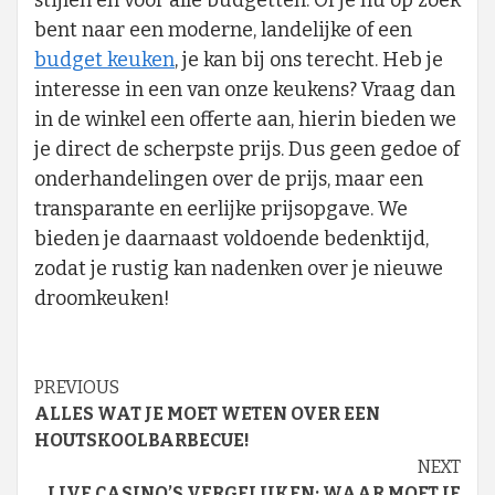
bent naar een moderne, landelijke of een
budget keuken
, je kan bij ons terecht. Heb je
interesse in een van onze keukens? Vraag dan
in de winkel een offerte aan, hierin bieden we
je direct de scherpste prijs. Dus geen gedoe of
onderhandelingen over de prijs, maar een
transparante en eerlijke prijsopgave. We
bieden je daarnaast voldoende bedenktijd,
zodat je rustig kan nadenken over je nieuwe
droomkeuken!
Continue
PREVIOUS
ALLES WAT JE MOET WETEN OVER EEN
Reading
HOUTSKOOLBARBECUE!
NEXT
LIVE CASINO’S VERGELIJKEN: WAAR MOET JE