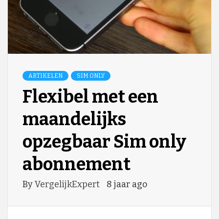
ARTIKELEN
SIM ONLY
Flexibel met een
maandelijks
opzegbaar Sim only
abonnement
By
VergelijkExpert
8 jaar ago