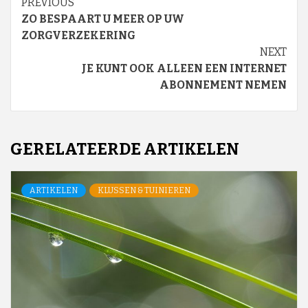
Continue
PREVIOUS
ZO BESPAART U MEER OP UW
Reading
ZORGVERZEKERING
NEXT
JE KUNT OOK ALLEEN EEN INTERNET
ABONNEMENT NEMEN
GERELATEERDE ARTIKELEN
ARTIKELEN
KLUSSEN & TUINIEREN