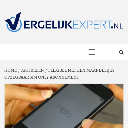
Skip
to
content
MAKKELIJK ONAFHANKELIJK VERGELIJKEN EN BESPAREN!
VERGELIJKEXP
Primary
Menu
HOME
ARTIKELEN
FLEXIBEL MET EEN MAANDELIJKS
OPZEGBAAR SIM ONLY ABONNEMENT