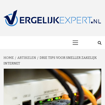
Skip
to
content
MAKKELIJK ONAFHANKELIJK VERGELIJKEN EN BESPAREN!
VERGELIJKEXP
Primary
Menu
HOME
ARTIKELEN
DRIE TIPS VOOR SNELLER ZAKELIJK
INTERNET