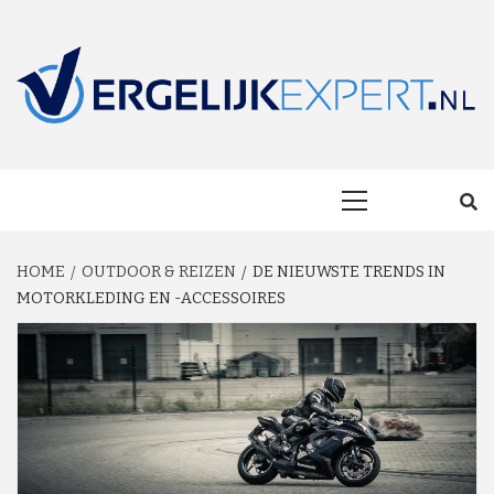
Skip
to
content
MAKKELIJK ONAFHANKELIJK VERGELIJKEN EN BESPAREN!
VERGELIJKEXP
Primary
Menu
HOME
OUTDOOR & REIZEN
DE NIEUWSTE TRENDS IN
MOTORKLEDING EN -ACCESSOIRES