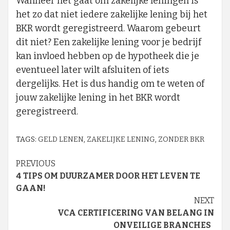
Wanneer het gaat om zakelijke leningen is
het zo dat niet iedere zakelijke lening bij het
BKR wordt geregistreerd. Waarom gebeurt
dit niet? Een zakelijke lening voor je bedrijf
kan invloed hebben op de hypotheek die je
eventueel later wilt afsluiten of iets
dergelijks. Het is dus handig om te weten of
jouw zakelijke lening in het BKR wordt
geregistreerd.
TAGS:
GELD LENEN
,
ZAKELIJKE LENING
,
ZONDER BKR
Continue
PREVIOUS
4 TIPS OM DUURZAMER DOOR HET LEVEN TE
Reading
GAAN!
NEXT
VCA CERTIFICERING VAN BELANG IN
ONVEILIGE BRANCHES