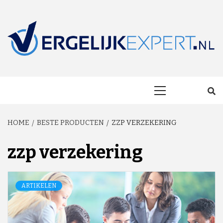
Skip
to
content
MAKKELIJK ONAFHANKELIJK VERGELIJKEN EN BESPAREN!
VERGELIJKEXP
Primary
Menu
HOME
BESTE PRODUCTEN
ZZP VERZEKERING
zzp verzekering
ARTIKELEN