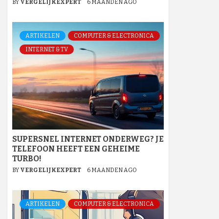
BY
VERGELIJKEXPERT
6 MAANDEN AGO
ARTIKELEN
COMPUTER & ELECTRONICA
INTERNET & TV
SUPERSNEL INTERNET ONDERWEG? JE
TELEFOON HEEFT EEN GEHEIME
TURBO!
BY
VERGELIJKEXPERT
6 MAANDEN AGO
ARTIKELEN
COMPUTER & ELECTRONICA