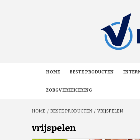
Skip
to
content
MAKKELIJK ONAFHANKELIJK VERGELIJKEN EN
VERGE
HOME
BESTE PRODUCTEN
INTERN
ZORGVERZEKERING
HOME
BESTE PRODUCTEN
VRIJSPELEN
vrijspelen