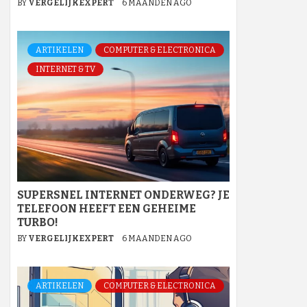
BY
VERGELIJKEXPERT
6 MAANDEN AGO
ARTIKELEN
COMPUTER & ELECTRONICA
INTERNET & TV
SUPERSNEL INTERNET ONDERWEG? JE
TELEFOON HEEFT EEN GEHEIME
TURBO!
BY
VERGELIJKEXPERT
6 MAANDEN AGO
ARTIKELEN
COMPUTER & ELECTRONICA