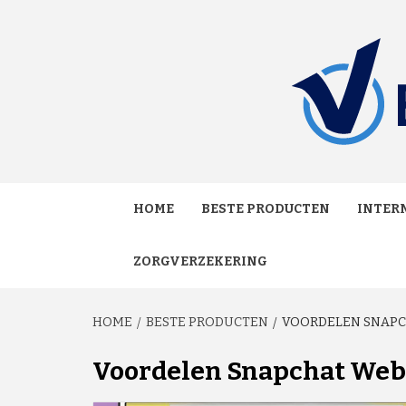
Skip
to
content
MAKKELIJK ONAFHANKELIJK VERGELIJKEN EN
VERGE
HOME
BESTE PRODUCTEN
INTERN
ZORGVERZEKERING
HOME
BESTE PRODUCTEN
VOORDELEN SNAP
Voordelen Snapchat Web