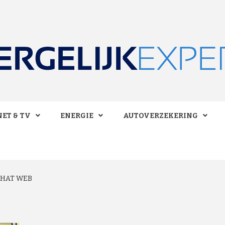
 BESPAREN!
LIJKEXPE
ET & TV
ENERGIE
AUTOVERZEKERING
CHAT WEB