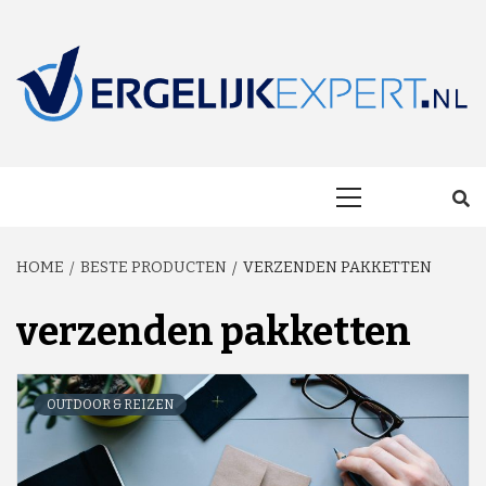
Skip
to
content
MAKKELIJK ONAFHANKELIJK VERGELIJKEN EN BESPAREN!
VERGELIJKEXP
Primary
Menu
HOME
BESTE PRODUCTEN
VERZENDEN PAKKETTEN
verzenden pakketten
OUTDOOR & REIZEN