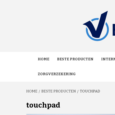
Skip
to
content
MAKKELIJK ONAFHANKELIJK VERGELIJKEN EN
VERGE
HOME
BESTE PRODUCTEN
INTERN
ZORGVERZEKERING
HOME
BESTE PRODUCTEN
TOUCHPAD
touchpad