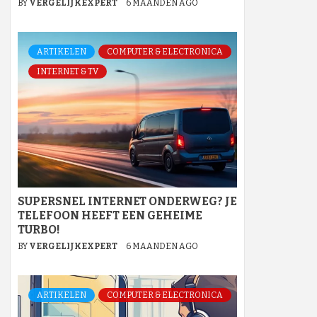
BY
VERGELIJKEXPERT
6 MAANDEN AGO
ARTIKELEN
COMPUTER & ELECTRONICA
INTERNET & TV
SUPERSNEL INTERNET ONDERWEG? JE
TELEFOON HEEFT EEN GEHEIME
TURBO!
BY
VERGELIJKEXPERT
6 MAANDEN AGO
ARTIKELEN
COMPUTER & ELECTRONICA