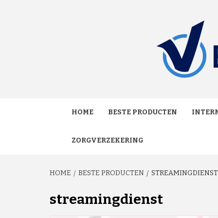
Skip
to
content
MAKKELIJK ONAFHANKELIJK VERGELIJKEN EN
VERGE
HOME
BESTE PRODUCTEN
INTERN
ZORGVERZEKERING
HOME
BESTE PRODUCTEN
STREAMINGDIENST
streamingdienst