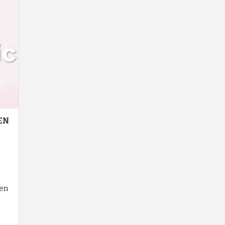
EN
een