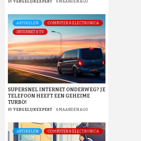
BY
VERGELIJKEXPERT
6 MAANDEN AGO
ARTIKELEN
COMPUTER & ELECTRONICA
INTERNET & TV
SUPERSNEL INTERNET ONDERWEG? JE
TELEFOON HEEFT EEN GEHEIME
TURBO!
BY
VERGELIJKEXPERT
6 MAANDEN AGO
ARTIKELEN
COMPUTER & ELECTRONICA