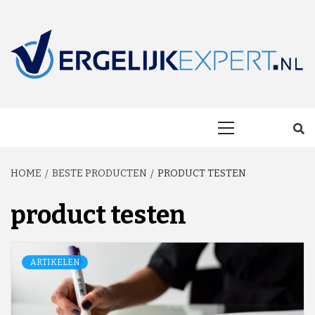
Skip
to
content
MAKKELIJK ONAFHANKELIJK VERGELIJKEN EN BESPAREN!
VERGELIJKEXP
Primary
Menu
HOME
BESTE PRODUCTEN
PRODUCT TESTEN
product testen
ARTIKELEN