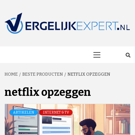
Skip
to
content
MAKKELIJK ONAFHANKELIJK VERGELIJKEN EN BESPAREN!
VERGELIJKEXP
Primary
Menu
HOME
BESTE PRODUCTEN
NETFLIX OPZEGGEN
netflix opzeggen
ARTIKELEN
INTERNET & TV