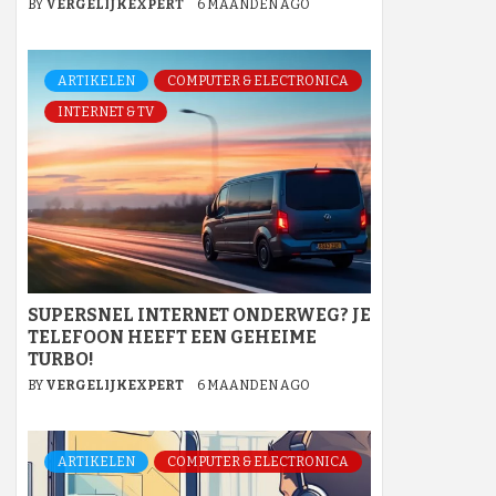
BY
VERGELIJKEXPERT
6 MAANDEN AGO
ARTIKELEN
COMPUTER & ELECTRONICA
INTERNET & TV
SUPERSNEL INTERNET ONDERWEG? JE
TELEFOON HEEFT EEN GEHEIME
TURBO!
BY
VERGELIJKEXPERT
6 MAANDEN AGO
ARTIKELEN
COMPUTER & ELECTRONICA