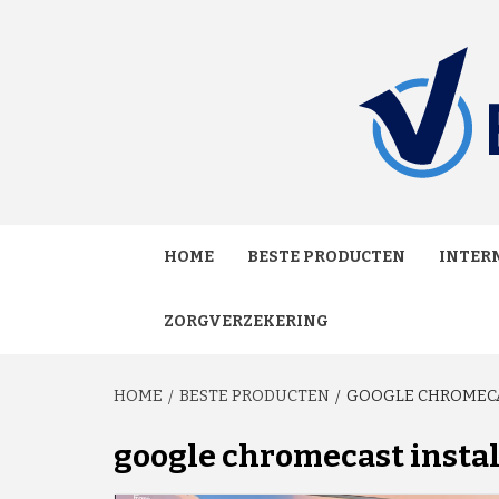
Skip
to
content
MAKKELIJK ONAFHANKELIJK VERGELIJKEN EN
VERGE
HOME
BESTE PRODUCTEN
INTERN
ZORGVERZEKERING
HOME
BESTE PRODUCTEN
GOOGLE CHROMECA
google chromecast insta