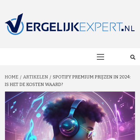
Skip
to
content
MAKKELIJK ONAFHANKELIJK VERGELIJKEN EN BESPAREN!
VERGELIJKEXP
Primary
Menu
HOME
ARTIKELEN
SPOTIFY PREMIUM PRIJZEN IN 2024:
IS HET DE KOSTEN WAARD?