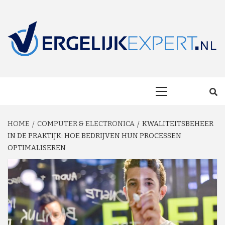
Skip
to
content
MAKKELIJK ONAFHANKELIJK VERGELIJKEN EN BESPAREN!
VERGELIJKEXP
Primary
Menu
HOME
COMPUTER & ELECTRONICA
KWALITEITSBEHEER
IN DE PRAKTIJK: HOE BEDRIJVEN HUN PROCESSEN
OPTIMALISEREN