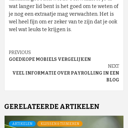
wat langer lid bent is het goed om te weten of
je nog een extraatje mag verwachten. Het is
wel heel fijn om er zeker van te zijn dat je ook
wel wat leuks te krijgen is.
Continue
PREVIOUS
GOEDKOPE MOBIELS VERGELIJKEN
Reading
NEXT
VEEL INFORMATIE OVER PAYROLLING IN EEN
BLOG
GERELATEERDE ARTIKELEN
ARTIKELEN
KLUSSEN & TUINIEREN