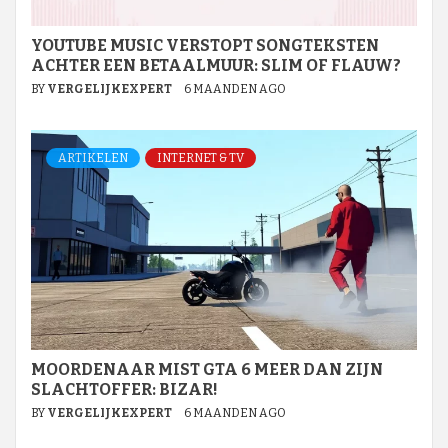
YOUTUBE MUSIC VERSTOPT SONGTEKSTEN
ACHTER EEN BETAALMUUR: SLIM OF FLAUW?
BY
VERGELIJKEXPERT
6 MAANDEN AGO
ARTIKELEN
INTERNET & TV
MOORDENAAR MIST GTA 6 MEER DAN ZIJN
SLACHTOFFER: BIZAR!
BY
VERGELIJKEXPERT
6 MAANDEN AGO