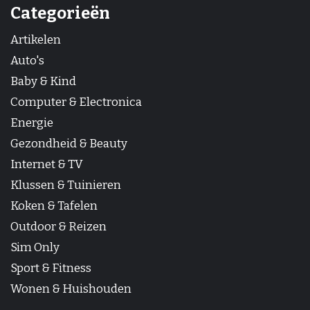
Categorieën
Artikelen
Auto's
Baby & Kind
Computer & Electronica
Energie
Gezondheid & Beauty
Internet & TV
Klussen & Tuinieren
Koken & Tafelen
Outdoor & Reizen
Sim Only
Sport & Fitness
Wonen & Huishouden