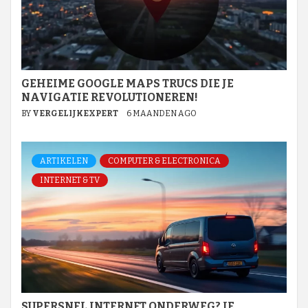
GEHEIME GOOGLE MAPS TRUCS DIE JE
NAVIGATIE REVOLUTIONEREN!
BY
VERGELIJKEXPERT
6 MAANDEN AGO
ARTIKELEN
COMPUTER & ELECTRONICA
INTERNET & TV
SUPERSNEL INTERNET ONDERWEG? JE