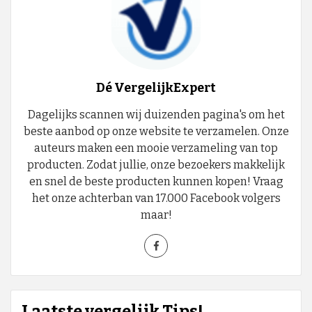
Dé VergelijkExpert
Dagelijks scannen wij duizenden pagina's om het
beste aanbod op onze website te verzamelen. Onze
auteurs maken een mooie verzameling van top
producten. Zodat jullie, onze bezoekers makkelijk
en snel de beste producten kunnen kopen! Vraag
het onze achterban van 17.000 Facebook volgers
maar!
Laatste vergelijk Tips!