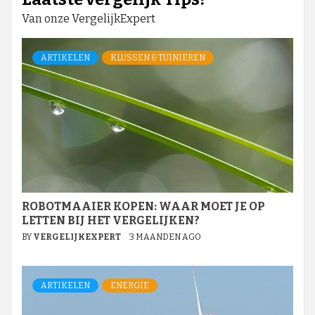
Van onze VergelijkExpert
ARTIKELEN
KLUSSEN & TUINIEREN
ROBOTMAAIER KOPEN: WAAR MOET JE OP
LETTEN BIJ HET VERGELIJKEN?
BY
VERGELIJKEXPERT
3 MAANDEN AGO
ARTIKELEN
ENERGIE