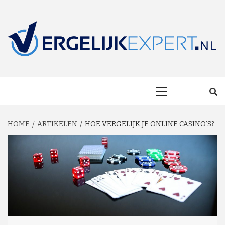
Skip
to
content
MAKKELIJK ONAFHANKELIJK VERGELIJKEN EN BESPAREN!
VERGELIJKEXP
Primary
Menu
HOME
ARTIKELEN
HOE VERGELIJK JE ONLINE CASINO’S?