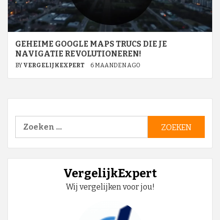
GEHEIME GOOGLE MAPS TRUCS DIE JE
NAVIGATIE REVOLUTIONEREN!
BY
VERGELIJKEXPERT
6 MAANDEN AGO
Zoeken
naar:
VergelijkExpert
Wij vergelijken voor jou!