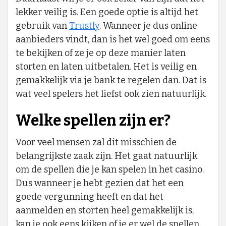
lekker veilig is. Een goede optie is altijd het
gebruik van
Trustly
. Wanneer je dus online
aanbieders vindt, dan is het wel goed om eens
te bekijken of ze je op deze manier laten
storten en laten uitbetalen. Het is veilig en
gemakkelijk via je bank te regelen dan. Dat is
wat veel spelers het liefst ook zien natuurlijk.
Welke spellen zijn er?
Voor veel mensen zal dit misschien de
belangrijkste zaak zijn. Het gaat natuurlijk
om de spellen die je kan spelen in het casino.
Dus wanneer je hebt gezien dat het een
goede vergunning heeft en dat het
aanmelden en storten heel gemakkelijk is,
kan je ook eens kijken of je er wel de spellen